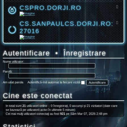
I
.
CSPRO.DORJI.RO
.
D
F
R
O
l
O
R
u
J
x
I
-
CS.SANPAULCS.DORJI.RO:
F
.
C
l
R
S
27016
u
O
P
x
R
-
O
C
.
S
D
.
O
S
Autentificare
•
Înregistrare
R
A
J
N
I
P
.
Nume utilizator:
A
R
U
O
L
Parolă:
C
S
.
Am uitat parola
Autentifică-mă automat la fiecare vizită
D
O
R
Cine este conectat
J
I
.
R
In total sunt
21
utilizatori online :: 0 înregistrați, 0 ascunși și 21 vizitatori (date care
O
se bazează pe utilizatorii activi în ultimele 5 minute)
:
Cei mai mulţi utilizatori conectaţi au fost
921
pe Sâm Mar 07, 2026 2:48 pm
2
7
0
Statistici
1