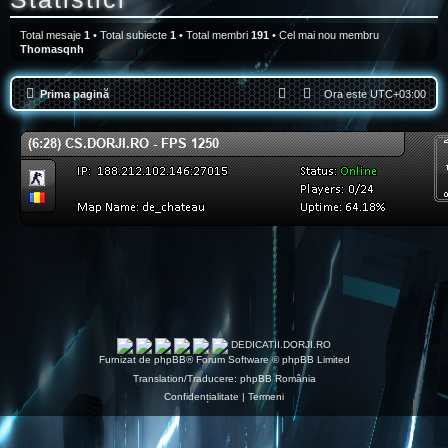
6
Total mesaje
1
• Total subiecte
1
• Total membri
191
• Cel mai nou membru
Thomasqnh
Prima pagină
Ora este
UTC+03:00
DEDICATII.DORJI.RO
Furnizat de
phpBB
® Forum Software © phpBB Limited
Translation/Traducere:
phpBB România
Confidențialitate
|
Termeni